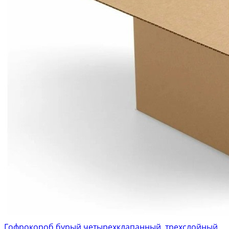
Гофрокороб бурый четырехклапанный, трехслойный