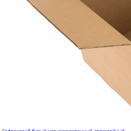
Гофрокороб бурый четырехклапанный, трехслойный