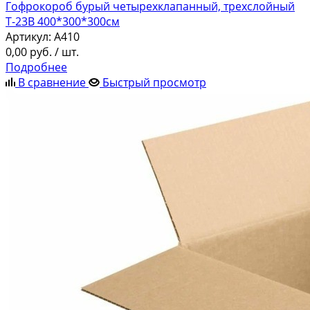
Гофрокороб бурый четырехклапанный, трехслойный
Т-23В 400*300*300см
Артикул:
A410
0,00
руб.
/ шт.
Подробнее
В сравнение
Быстрый просмотр