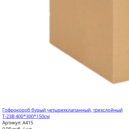
Гофрокороб бурый четырехклапанный, трехслойный
Т-23В 400*300*150см
Артикул:
A415
0,00
руб.
/ шт.