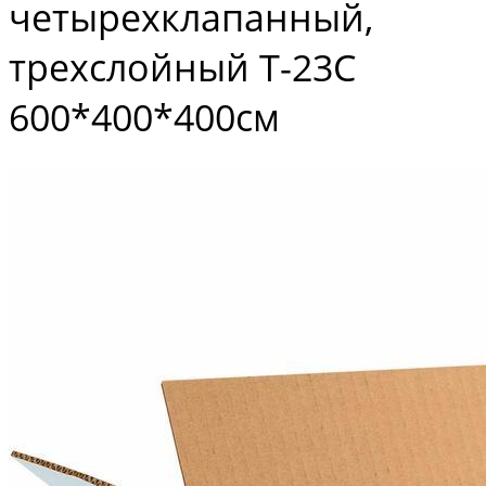
четырехклапанный,
трехслойный Т-23С
600*400*400см