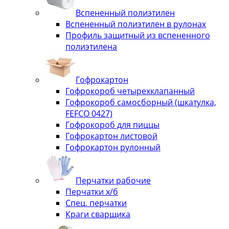
Вспененный полиэтилен
Вспененный полиэтилен в рулонах
Профиль защитный из вспененного
полиэтилена
Гофрокартон
Гофрокороб четырехклапанный
Гофрокороб самосборный (шкатулка,
FEFCO 0427)
Гофрокороб для пиццы
Гофрокартон листовой
Гофрокартон рулонный
Перчатки рабочие
Перчатки х/б
Спец. перчатки
Краги сварщика