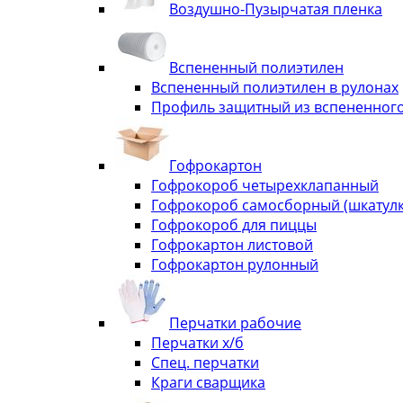
Воздушно-Пузырчатая пленка
Вспененный полиэтилен
Вспененный полиэтилен в рулонах
Профиль защитный из вспененного
Гофрокартон
Гофрокороб четырехклапанный
Гофрокороб самосборный (шкатулка
Гофрокороб для пиццы
Гофрокартон листовой
Гофрокартон рулонный
Перчатки рабочие
Перчатки х/б
Спец. перчатки
Краги сварщика