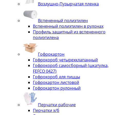
Воздушно-Пузырчатая пленка
Вспененный полиэтилен
Вспененный полиэтилен в рулонах
Профиль защитный из вспененного
полиэтилена
Гофрокартон
Гофрокороб четырехклапанный
Гофрокороб самосборный (шкатулка,
FEFCO 0427)
Гофрокороб для пиццы
Гофрокартон листовой
Гофрокартон рулонный
Перчатки рабочие
Перчатки х/б