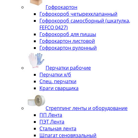
Гофрокартон
Гофрокороб четырехклапанный
Гофрокороб самосборный (шкатулка,
FEFCO 0427)
Гофрокороб для пиццы
Гофрокартон листовой
Гофрокартон рулонный
Перчатки рабочие
Перчатки х/б
Спец. перчатки
Краги сварщика
Стреппинг ленты и оборудование
ПП Лента
ПЭТ Лента
Стальная лента
Шпагат сеновязальный