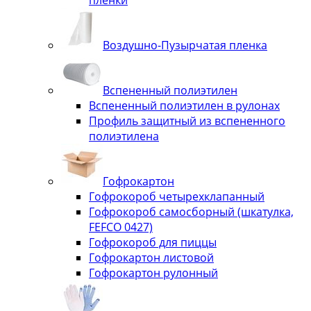
Воздушно-Пузырчатая пленка
Вспененный полиэтилен
Вспененный полиэтилен в рулонах
Профиль защитный из вспененного
полиэтилена
Гофрокартон
Гофрокороб четырехклапанный
Гофрокороб самосборный (шкатулка,
FEFCO 0427)
Гофрокороб для пиццы
Гофрокартон листовой
Гофрокартон рулонный