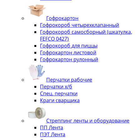
Гофрокартон
Гофрокороб четырехклапанный
Гофрокороб самосборный (шкатулка,
FEFCO 0427)
Гофрокороб для пиццы
Гофрокартон листовой
Гофрокартон рулонный
Перчатки рабочие
Перчатки х/б
Спец. перчатки
Краги сварщика
Стреппинг ленты и оборудование
ПП Лента
ПЭТ Лента