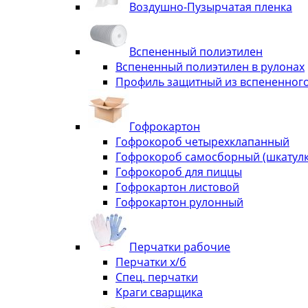
Воздушно-Пузырчатая пленка
Вспененный полиэтилен
Вспененный полиэтилен в рулонах
Профиль защитный из вспененного
Гофрокартон
Гофрокороб четырехклапанный
Гофрокороб самосборный (шкатулка
Гофрокороб для пиццы
Гофрокартон листовой
Гофрокартон рулонный
Перчатки рабочие
Перчатки х/б
Спец. перчатки
Краги сварщика