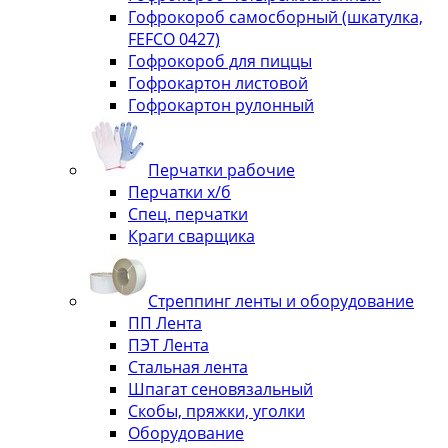
Гофрокороб самосборный (шкатулка,
FEFCO 0427)
Гофрокороб для пиццы
Гофрокартон листовой
Гофрокартон рулонный
Перчатки рабочие
Перчатки х/б
Спец. перчатки
Краги сварщика
Стреппинг ленты и оборудование
ПП Лента
ПЭТ Лента
Стальная лента
Шпагат сеновязальный
Скобы, пряжки, уголки
Оборудование