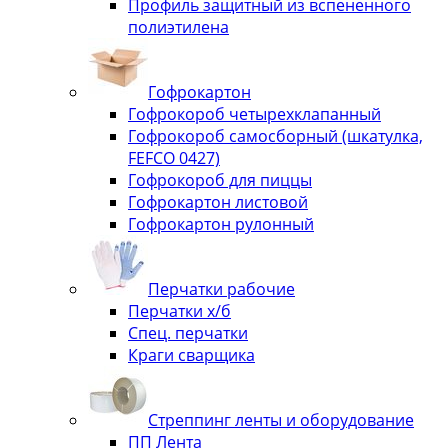
Профиль защитный из вспененного
полиэтилена
Гофрокартон
Гофрокороб четырехклапанный
Гофрокороб самосборный (шкатулка,
FEFCO 0427)
Гофрокороб для пиццы
Гофрокартон листовой
Гофрокартон рулонный
Перчатки рабочие
Перчатки х/б
Спец. перчатки
Краги сварщика
Стреппинг ленты и оборудование
ПП Лента