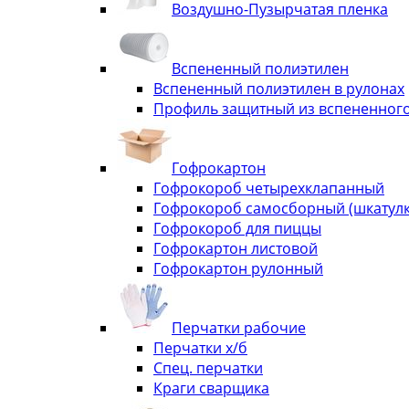
Воздушно-Пузырчатая пленка
Вспененный полиэтилен
Вспененный полиэтилен в рулонах
Профиль защитный из вспененного
Гофрокартон
Гофрокороб четырехклапанный
Гофрокороб самосборный (шкатулка
Гофрокороб для пиццы
Гофрокартон листовой
Гофрокартон рулонный
Перчатки рабочие
Перчатки х/б
Спец. перчатки
Краги сварщика