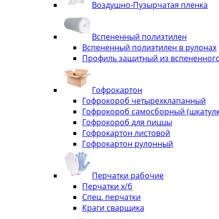
Воздушно-Пузырчатая пленка
Вспененный полиэтилен
Вспененный полиэтилен в рулонах
Профиль защитный из вспененного
Гофрокартон
Гофрокороб четырехклапанный
Гофрокороб самосборный (шкатулка
Гофрокороб для пиццы
Гофрокартон листовой
Гофрокартон рулонный
Перчатки рабочие
Перчатки х/б
Спец. перчатки
Краги сварщика