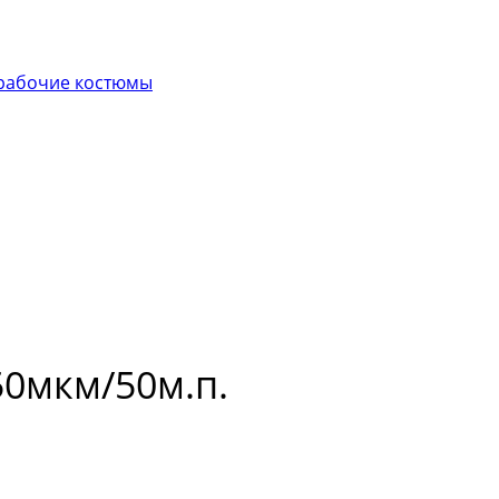
рабочие костюмы
0мкм/50м.п.