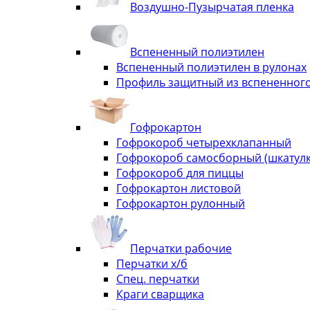
Воздушно-Пузырчатая пленка
Вспененный полиэтилен
Вспененный полиэтилен в рулонах
Профиль защитный из вспененного
Гофрокартон
Гофрокороб четырехклапанный
Гофрокороб самосборный (шкатулка
Гофрокороб для пиццы
Гофрокартон листовой
Гофрокартон рулонный
Перчатки рабочие
Перчатки х/б
Спец. перчатки
Краги сварщика