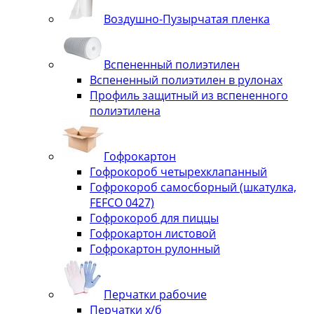
Воздушно-Пузырчатая пленка
Вспененный полиэтилен
Вспененный полиэтилен в рулонах
Профиль защитный из вспененного
полиэтилена
Гофрокартон
Гофрокороб четырехклапанный
Гофрокороб самосборный (шкатулка,
FEFCO 0427)
Гофрокороб для пиццы
Гофрокартон листовой
Гофрокартон рулонный
Перчатки рабочие
Перчатки х/б