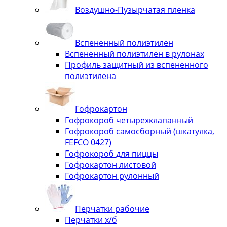
Воздушно-Пузырчатая пленка
Вспененный полиэтилен
Вспененный полиэтилен в рулонах
Профиль защитный из вспененного
полиэтилена
Гофрокартон
Гофрокороб четырехклапанный
Гофрокороб самосборный (шкатулка,
FEFCO 0427)
Гофрокороб для пиццы
Гофрокартон листовой
Гофрокартон рулонный
Перчатки рабочие
Перчатки х/б