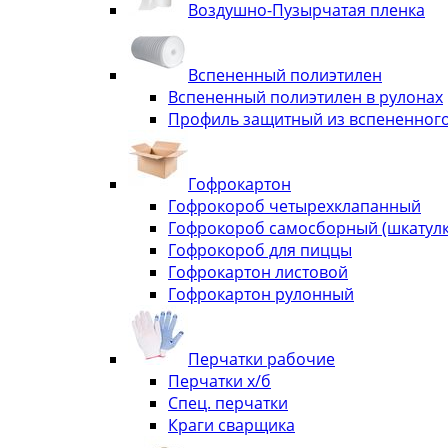
Воздушно-Пузырчатая пленка
Вспененный полиэтилен
Вспененный полиэтилен в рулонах
Профиль защитный из вспененного
Гофрокартон
Гофрокороб четырехклапанный
Гофрокороб самосборный (шкатулка
Гофрокороб для пиццы
Гофрокартон листовой
Гофрокартон рулонный
Перчатки рабочие
Перчатки х/б
Спец. перчатки
Краги сварщика