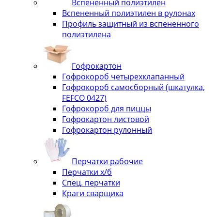
Вспененный полиэтилен
Вспененный полиэтилен в рулонах
Профиль защитный из вспененного
полиэтилена
Гофрокартон
Гофрокороб четырехклапанный
Гофрокороб самосборный (шкатулка,
FEFCO 0427)
Гофрокороб для пиццы
Гофрокартон листовой
Гофрокартон рулонный
Перчатки рабочие
Перчатки х/б
Спец. перчатки
Краги сварщика